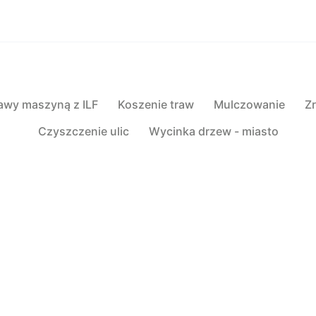
awy maszyną z ILF
Koszenie traw
Mulczowanie
Z
Czyszczenie ulic
Wycinka drzew - miasto